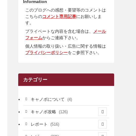
Information
このブログへの感想・要望等のコメントは
こちらの
コメント専用記事
にお願いしま
す。
プライベートな内容を含む場合は、
メール
フォーム
からご連絡下さい。
個人情報の取り扱い・広告に関する情報は
プライバシーポリシー
をご参照下さい。
カテゴリー
キャノボについて
(4)
キャノボ攻略
(126)
(39)
レポート
(516)
(12)
(36)
(34)