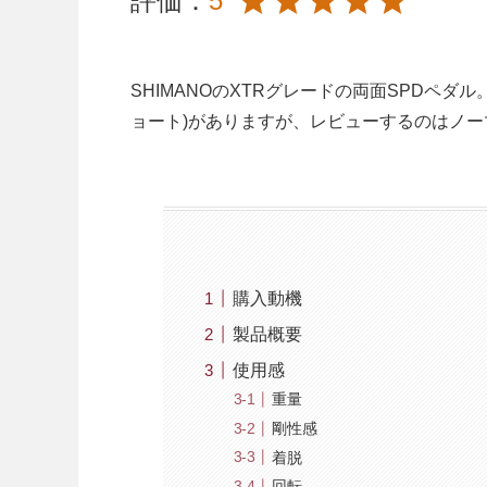
評価：
5
SHIMANOのXTRグレードの両面SPDペダル
ョート)がありますが、レビューするのはノ
購入動機
製品概要
使用感
重量
剛性感
着脱
回転