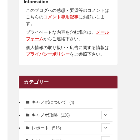
Information
このブログへの感想・要望等のコメントは
こちらの
コメント専用記事
にお願いしま
す。
プライベートな内容を含む場合は、
メール
フォーム
からご連絡下さい。
個人情報の取り扱い・広告に関する情報は
プライバシーポリシー
をご参照下さい。
カテゴリー
キャノボについて
(4)
キャノボ攻略
(126)
(39)
レポート
(516)
(12)
(36)
(34)