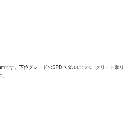
1mmです。下位グレードのSPDペダルに比べ、クリート取り
す。