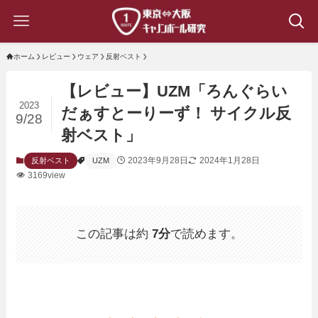
ホーム
レビュー
ウェア
反射ベスト
【レビュー】UZM「ろんぐらい
2023
だぁすとーりーず！ サイクル反
9/28
射ベスト」
2023年9月28日
2024年1月28日
反射ベスト
UZM
3169view
この記事は約
7分
で読めます。