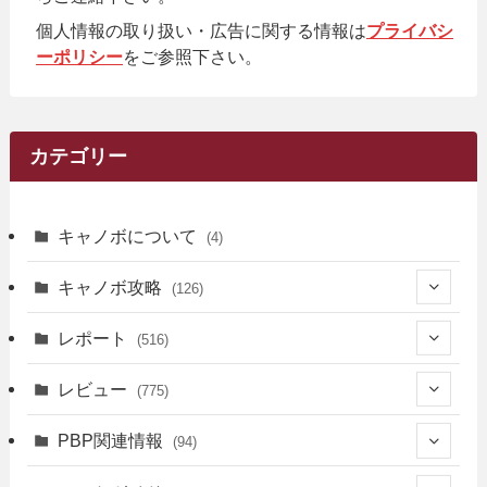
個人情報の取り扱い・広告に関する情報は
プライバシ
ーポリシー
をご参照下さい。
カテゴリー
キャノボについて
(4)
キャノボ攻略
(126)
(39)
レポート
(516)
(12)
(36)
(34)
レビュー
(775)
(17)
(12)
(5)
(371)
(7)
(161)
PBP関連情報
(94)
(3)
(3)
(4)
(14)
(111)
(9)
(258)
(6)