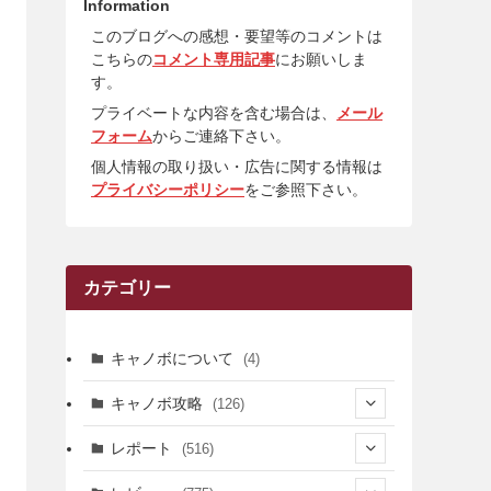
Information
このブログへの感想・要望等のコメントは
こちらの
コメント専用記事
にお願いしま
す。
プライベートな内容を含む場合は、
メール
フォーム
からご連絡下さい。
個人情報の取り扱い・広告に関する情報は
プライバシーポリシー
をご参照下さい。
カテゴリー
キャノボについて
(4)
キャノボ攻略
(126)
(39)
レポート
(516)
(12)
(36)
(34)