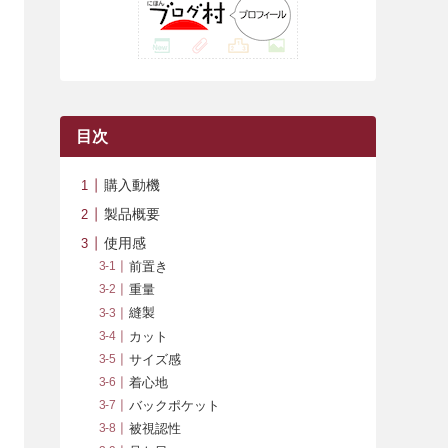
(42)
(7)
(7)
(23)
(20)
(3)
(4)
(5)
(7)
(1)
(24)
(8)
(8)
(8)
(15)
(2)
(10)
(1)
(2)
(4)
(3)
(37)
(11)
(9)
(6)
(5)
(6)
(2)
(3)
(7)
(25)
(9)
(9)
(6)
(1)
(12)
(9)
目次
(7)
(7)
(9)
(4)
(6)
購入動機
(7)
(15)
(10)
製品概要
(9)
(21)
使用感
前置き
(8)
重量
縫製
カット
サイズ感
着心地
バックポケット
被視認性