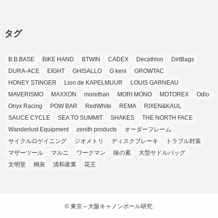
(7)
(25)
(9)
(9)
(6)
(1)
(12)
(9)
タグ
(7)
(7)
(9)
(4)
(6)
B.B.BASE
BIKE HAND
BTWIN
CADEX
Decathlon
DirtBags
(7)
(15)
(10)
DURA-ACE
EIGHT
GHISALLO
G keni
GROWTAC
(9)
HONEY STINGER
Lion de KAPELMUUR
LOUIS GARNEAU
(21)
MAVERISMO
MAXXON
morethan
MORI MONO
MOTOREX
Odlo
(8)
Onyx Racing
POW BAR
RedWhite
REMA
RIXEN&KAUL
SAUCE CYCLE
SEA TO SUMMIT
SHAKES
THE NORTH FACE
Wanderlust Equipment
zenith products
オーダーフレーム
サイクルロゲイニング
ジオメトリ
ディスクブレーキ
トラブル対策
マザーツール
マルニ
ワークマン
味の素
大型サドルバッグ
文明堂
桐灰
清和産業
花王
©
東京～大阪キャノンボール研究.