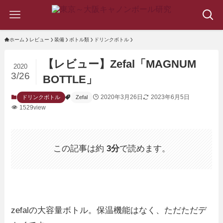
ホーム
レビュー
装備
ボトル類
ドリンクボトル
【レビュー】Zefal「MAGNUM
2020
3/26
BOTTLE」
2020年3月26日
2023年6月5日
ドリンクボトル
Zefal
1529view
この記事は約
3分
で読めます。
zefalの大容量ボトル。保温機能はなく、ただただデ