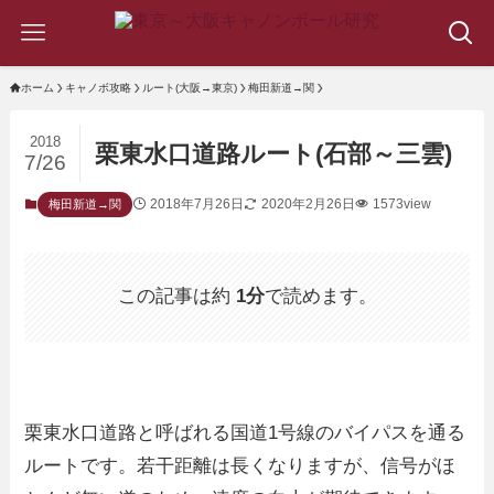
ホーム
キャノボ攻略
ルート(大阪→東京)
梅田新道→関
2018
栗東水口道路ルート(石部～三雲)
7/26
2018年7月26日
2020年2月26日
1573view
梅田新道→関
この記事は約
1分
で読めます。
栗東水口道路と呼ばれる国道1号線のバイパスを通る
ルートです。若干距離は長くなりますが、信号がほ