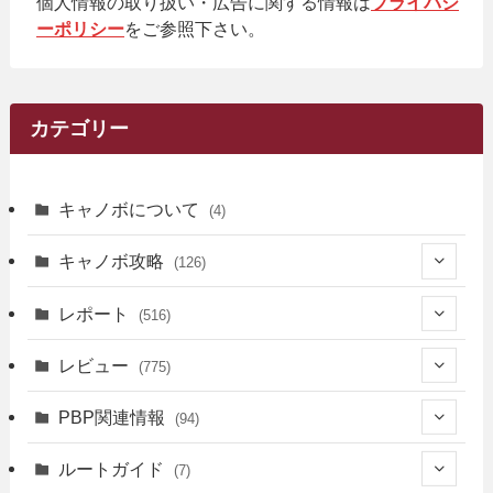
個人情報の取り扱い・広告に関する情報は
プライバシ
ーポリシー
をご参照下さい。
カテゴリー
キャノボについて
(4)
キャノボ攻略
(126)
(39)
レポート
(516)
(12)
(36)
(34)
レビュー
(775)
(17)
(12)
(5)
(371)
(7)
(161)
PBP関連情報
(94)
(3)
(3)
(4)
(14)
(111)
(9)
(258)
(6)
(4)
ルートガイド
(7)