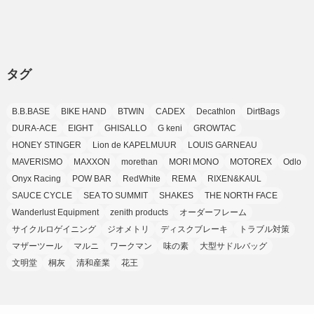
(3)
(37)
(11)
(9)
(6)
(5)
(6)
(2)
(3)
(7)
(25)
(9)
(9)
(6)
(1)
(12)
(9)
タグ
(7)
(7)
(9)
(4)
(6)
B.B.BASE
BIKE HAND
BTWIN
CADEX
Decathlon
DirtBags
(7)
(15)
(10)
DURA-ACE
EIGHT
GHISALLO
G keni
GROWTAC
(9)
HONEY STINGER
Lion de KAPELMUUR
LOUIS GARNEAU
(21)
MAVERISMO
MAXXON
morethan
MORI MONO
MOTOREX
Odlo
(8)
Onyx Racing
POW BAR
RedWhite
REMA
RIXEN&KAUL
SAUCE CYCLE
SEA TO SUMMIT
SHAKES
THE NORTH FACE
Wanderlust Equipment
zenith products
オーダーフレーム
サイクルロゲイニング
ジオメトリ
ディスクブレーキ
トラブル対策
マザーツール
マルニ
ワークマン
味の素
大型サドルバッグ
文明堂
桐灰
清和産業
花王