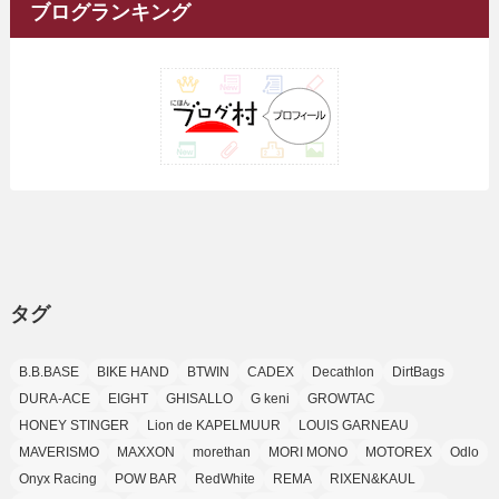
ブ
ブログランキング
(1)
(25)
(15)
(10)
(5)
(11)
(2)
(8)
(15)
(41)
(10)
(1)
(2)
(1)
(1)
(3)
(2)
(1)
(35)
(10)
(9)
(10)
(10)
(2)
(4)
(1)
(3)
(47)
(6)
(8)
(39)
(42)
(7)
(7)
(23)
(20)
(3)
(4)
(5)
(7)
(1)
(24)
(8)
(8)
(8)
(15)
(2)
(10)
(1)
(2)
(4)
(3)
(37)
(11)
(9)
(6)
(5)
(6)
(2)
(3)
(7)
(25)
(9)
(9)
(6)
(1)
(12)
(9)
タグ
(7)
(7)
(9)
(4)
(6)
B.B.BASE
BIKE HAND
BTWIN
CADEX
Decathlon
DirtBags
(7)
(15)
(10)
DURA-ACE
EIGHT
GHISALLO
G keni
GROWTAC
(9)
HONEY STINGER
Lion de KAPELMUUR
LOUIS GARNEAU
(21)
MAVERISMO
MAXXON
morethan
MORI MONO
MOTOREX
Odlo
(8)
Onyx Racing
POW BAR
RedWhite
REMA
RIXEN&KAUL