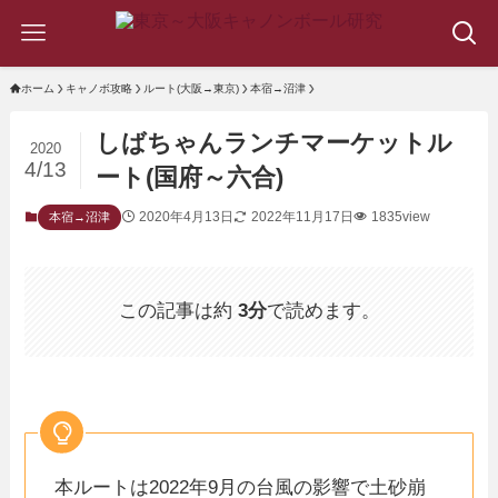
ホーム
キャノボ攻略
ルート(大阪→東京)
本宿→沼津
しばちゃんランチマーケットル
2020
4/13
ート(国府～六合)
2020年4月13日
2022年11月17日
1835view
本宿→沼津
この記事は約
3分
で読めます。
本ルートは2022年9月の台風の影響で土砂崩