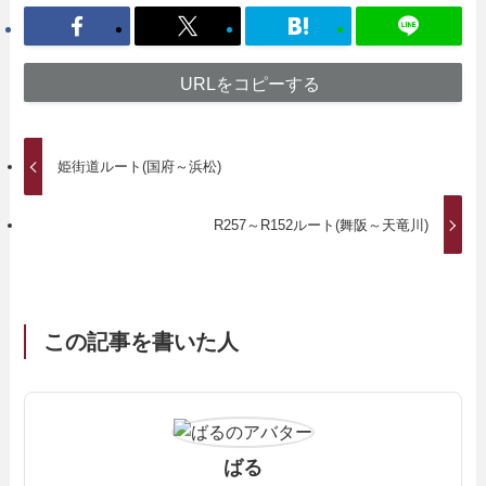
URLをコピーする
姫街道ルート(国府～浜松)
R257～R152ルート(舞阪～天竜川)
この記事を書いた人
ばる