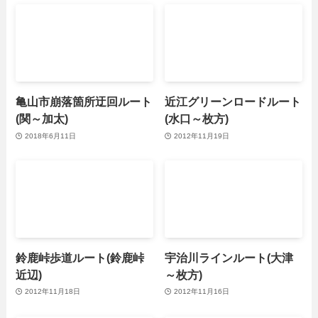
亀山市崩落箇所迂回ルート
近江グリーンロードルート
(関～加太)
(水口～枚方)
2018年6月11日
2012年11月19日
鈴鹿峠歩道ルート(鈴鹿峠
宇治川ラインルート(大津
近辺)
～枚方)
2012年11月18日
2012年11月16日