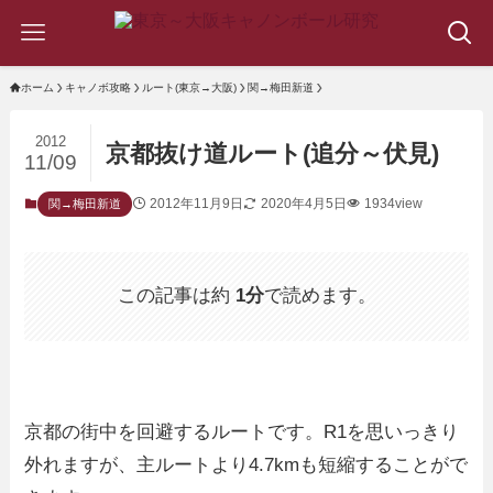
ホーム
キャノボ攻略
ルート(東京→大阪)
関→梅田新道
2012
京都抜け道ルート(追分～伏見)
11/09
2012年11月9日
2020年4月5日
1934view
関→梅田新道
この記事は約
1分
で読めます。
京都の街中を回避するルートです。R1を思いっきり
外れますが、主ルートより4.7kmも短縮することがで