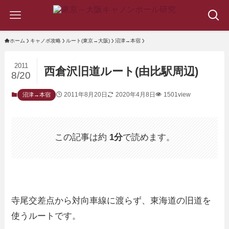
ホーム
キャノボ攻略
ルート(東京→大阪)
沼津→本宿
2011
西倉沢旧道ルート(由比駅周辺)
8/20
2011年8月20日
2020年4月8日
1501view
沼津→本宿
この記事は約
1分
で読めます。
寺尾交差点から対向車線に渡らず、東海道の旧道を
使うルートです。