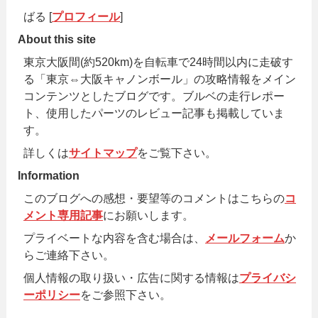
ばる [
プロフィール
]
About this site
東京大阪間(約520km)を自転車で24時間以内に走破す
る「東京⇔大阪キャノンボール」の攻略情報をメイン
コンテンツとしたブログです。ブルベの走行レポー
ト、使用したパーツのレビュー記事も掲載していま
す。
詳しくは
サイトマップ
をご覧下さい。
Information
このブログへの感想・要望等のコメントはこちらの
コ
メント専用記事
にお願いします。
プライベートな内容を含む場合は、
メールフォーム
か
らご連絡下さい。
個人情報の取り扱い・広告に関する情報は
プライバシ
ーポリシー
をご参照下さい。