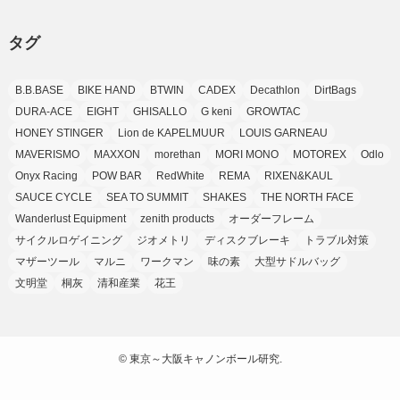
(7)
(25)
(9)
(9)
(6)
(1)
(12)
(9)
タグ
(7)
(7)
(9)
(4)
(6)
B.B.BASE
BIKE HAND
BTWIN
CADEX
Decathlon
DirtBags
(7)
(15)
(10)
DURA-ACE
EIGHT
GHISALLO
G keni
GROWTAC
(9)
HONEY STINGER
Lion de KAPELMUUR
LOUIS GARNEAU
(21)
MAVERISMO
MAXXON
morethan
MORI MONO
MOTOREX
Odlo
(8)
Onyx Racing
POW BAR
RedWhite
REMA
RIXEN&KAUL
SAUCE CYCLE
SEA TO SUMMIT
SHAKES
THE NORTH FACE
Wanderlust Equipment
zenith products
オーダーフレーム
サイクルロゲイニング
ジオメトリ
ディスクブレーキ
トラブル対策
マザーツール
マルニ
ワークマン
味の素
大型サドルバッグ
文明堂
桐灰
清和産業
花王
©
東京～大阪キャノンボール研究.