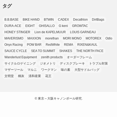
タグ
(7)
(7)
(9)
(4)
(6)
B.B.BASE
BIKE HAND
BTWIN
CADEX
Decathlon
DirtBags
(7)
(15)
(10)
DURA-ACE
EIGHT
GHISALLO
G keni
GROWTAC
(9)
HONEY STINGER
Lion de KAPELMUUR
LOUIS GARNEAU
(21)
MAVERISMO
MAXXON
morethan
MORI MONO
MOTOREX
Odlo
(8)
Onyx Racing
POW BAR
RedWhite
REMA
RIXEN&KAUL
SAUCE CYCLE
SEA TO SUMMIT
SHAKES
THE NORTH FACE
Wanderlust Equipment
zenith products
オーダーフレーム
サイクルロゲイニング
ジオメトリ
ディスクブレーキ
トラブル対策
マザーツール
マルニ
ワークマン
味の素
大型サドルバッグ
文明堂
桐灰
清和産業
花王
©
東京～大阪キャノンボール研究.