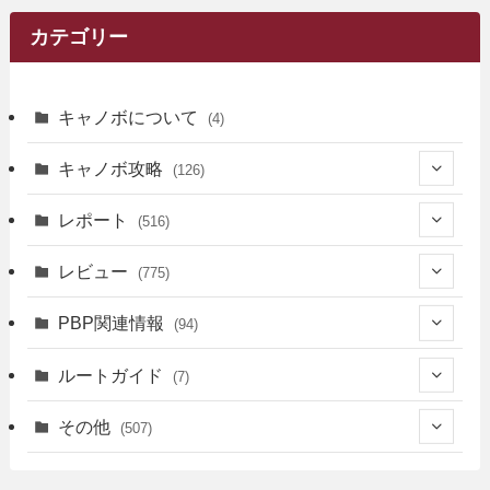
カテゴリー
キャノボについて
(4)
キャノボ攻略
(126)
(39)
レポート
(516)
(12)
(36)
(34)
レビュー
(775)
(17)
(12)
(5)
(371)
(7)
(161)
PBP関連情報
(94)
(3)
(3)
(4)
(14)
(111)
(9)
(258)
(6)
(4)
ルートガイド
(7)
(3)
(13)
(7)
(18)
(49)
(6)
(6)
(101)
(3)
(47)
(29)
(1)
その他
(507)
(2)
(9)
(16)
(27)
(11)
(4)
(8)
(8)
(20)
(34)
(2)
(31)
(5)
(29)
(1)
(264)