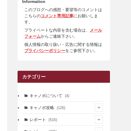
Information
このブログへの感想・要望等のコメントは
こちらの
コメント専用記事
にお願いしま
す。
プライベートな内容を含む場合は、
メール
フォーム
からご連絡下さい。
個人情報の取り扱い・広告に関する情報は
プライバシーポリシー
をご参照下さい。
カテゴリー
キャノボについて
(4)
キャノボ攻略
(126)
(39)
レポート
(516)
(12)
(36)
(34)