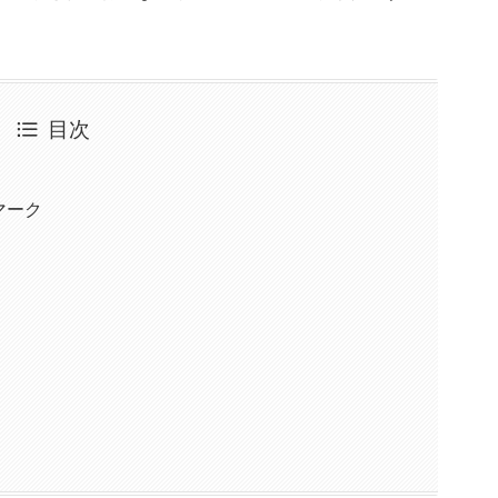
目次
マーク