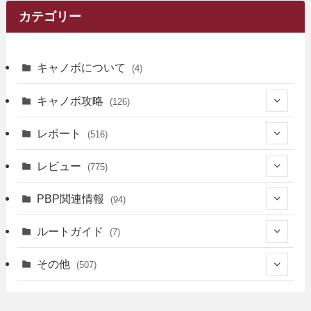
カテゴリー
キャノボについて
(4)
キャノボ攻略
(126)
(39)
レポート
(516)
(12)
(36)
(34)
レビュー
(775)
(17)
(12)
(5)
(371)
(7)
(161)
PBP関連情報
(94)
(3)
(3)
(4)
(14)
(111)
(9)
(258)
(6)
(4)
ルートガイド
(7)
(3)
(13)
(7)
(18)
(49)
(6)
(6)
(101)
(3)
(47)
(29)
(1)
その他
(507)
(2)
(9)
(16)
(27)
(11)
(4)
(8)
(8)
(20)
(34)
(2)
(31)
(5)
(29)
(1)
(264)
(6)