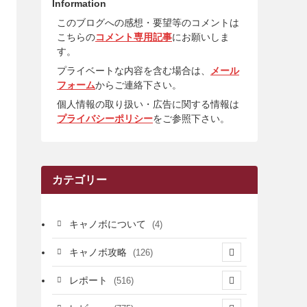
Information
このブログへの感想・要望等のコメントは
こちらの
コメント専用記事
にお願いしま
す。
プライベートな内容を含む場合は、
メール
フォーム
からご連絡下さい。
個人情報の取り扱い・広告に関する情報は
プライバシーポリシー
をご参照下さい。
カテゴリー
キャノボについて
(4)
キャノボ攻略
(126)
(39)
レポート
(516)
(12)
(36)
(34)