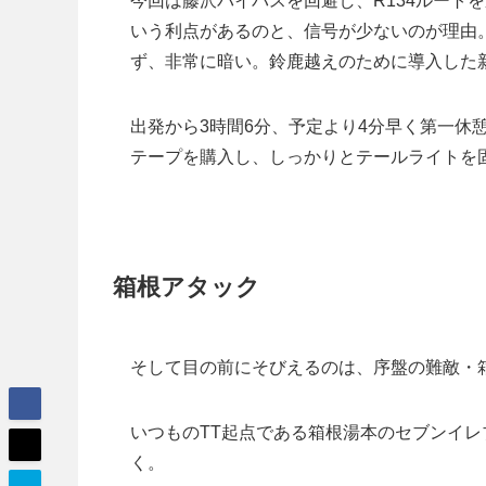
今回は藤沢バイパスを回避し、R134ルート
いう利点があるのと、信号が少ないのが理由。
ず、非常に暗い。鈴鹿越えのために導入した新兵
出発から3時間6分、予定より4分早く第一休
テープを購入し、しっかりとテールライトを
箱根アタック
そして目の前にそびえるのは、序盤の難敵・
いつものTT起点である箱根湯本のセブンイレ
く。