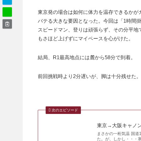
東京発の場合は如何に体力を温存できるかが
バテる大きな要因となった。今回は「1時間
スピードマン、登りは頑張らず、その分平地で
もさほど上げずにマイペースを心がけた。
結局、R1最高地点には麓から58分で到着。
前回挑戦時より2分遅いが、脚は十分残せた
次のエピソード
東京→大阪キャノン
まさかの一桁気温 国道
た。が、しかし・・・寒