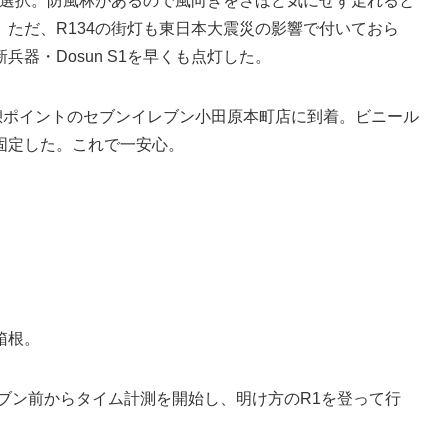
を選択。防風林があるので風向きをさほど気にせず走れると
ただ、R134の街灯も東日本大震災の影響で付いておら
器・Dosun S1を早くも点灯した。
憩ポイントのセブンイレブン小田原本町店に到着。ビニール
固定した。これで一安心。
箱根。
ブン前からタイム計測を開始し、明け方のR1を登って行