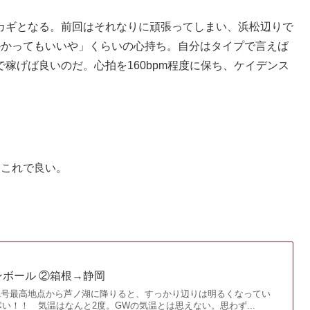
カギとなる。前回はそれなりに頑張ってしまい、浜松辺りで
掛かってもいいや」くらいの心持ち。自分はタイプで言えば
稼げば良いのだ。心拍を160bpm程度に保ち、ケイデンス
。これで良い。
ボール ②箱根→静岡
1号最高地点から芦ノ湖に降りると、すっかり辺りは明るくなってい
い！！ 気温はなんと2度。GWの気温とは思えない。思わず...