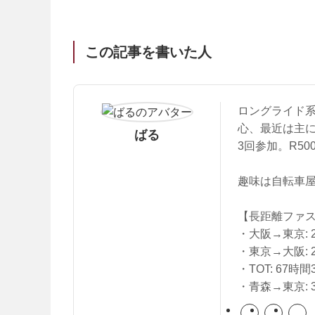
この記事を書いた人
ロングライド
心、最近は主にブ
ばる
3回参加。R50
趣味は自転車屋
【長距離ファ
・大阪→東京: 23
・東京→大阪: 23
・TOT: 67時間3
・青森→東京: 36