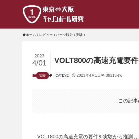
ホーム
レビュー
パーツ以外
実験
2023
VOLT800の高速充電要件
4/01
2023年4月1日
3831view
実験
CATEYE
この記事
VOLT800の高速充電の要件を実験から推測