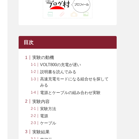
(42)
(7)
(7)
(23)
(20)
(3)
(4)
(5)
(7)
(1)
(24)
(8)
(8)
(8)
(15)
(2)
(10)
(1)
(2)
(4)
(3)
(37)
(11)
(9)
(6)
(5)
(6)
(2)
(3)
(7)
(25)
(9)
(9)
(6)
(1)
(12)
(9)
目次
(7)
(7)
(9)
(4)
(6)
実験の動機
(7)
(15)
(10)
VOLT800の充電が遅い
説明書を読んでみる
(9)
(21)
高速充電モードになる組合せを探して
(8)
みる
電源とケーブルの組み合わせ実験
実験内容
実験方法
電源
ケーブル
実験結果