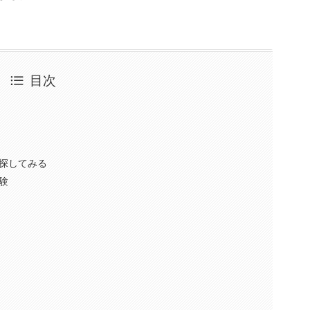
目次
探してみる
験