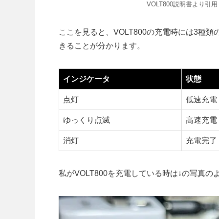
VOLT800説明書より引用
ここを見ると、VOLT800の充電時には3
きることが分かります。
インジケータ
状態
点灯
低速充電
ゆっくり点滅
高速充電
消灯
充電完了
私がVOLT800を充電している時は↓の写真