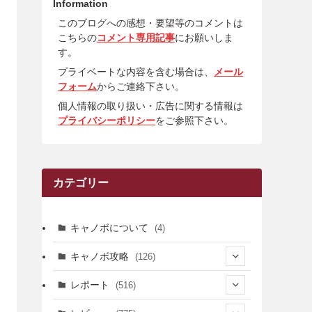
Information
このブログへの感想・要望等のコメントは
こちらの
コメント専用記事
にお願いしま
す。
プライベートな内容を含む場合は、
メール
フォーム
からご連絡下さい。
個人情報の取り扱い・広告に関する情報は
プライバシーポリシー
をご参照下さい。
カテゴリー
キャノボについて
(4)
キャノボ攻略
(126)
(39)
レポート
(516)
(12)
(36)
(34)