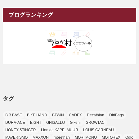
(9)
イ
(1)
(20)
(5)
(24)
(5)
(9)
(3)
(11)
(26)
(7)
(19)
(1)
(6)
(2)
(6)
(5)
(7)
(4)
(9)
(2)
(9)
ブ
ブログランキング
(1)
(25)
(15)
(10)
(5)
(11)
(2)
(8)
(15)
(41)
(10)
(1)
(2)
(1)
(1)
(3)
(2)
(1)
(35)
(10)
(9)
(10)
(10)
(2)
(4)
(1)
(3)
(47)
(6)
(8)
(39)
(42)
(7)
(7)
(23)
(20)
(3)
(4)
(5)
(7)
(1)
(24)
(8)
(8)
(8)
(15)
(2)
(10)
(1)
(2)
(4)
(3)
(37)
(11)
(9)
(6)
(5)
(6)
(2)
(3)
(7)
(25)
(9)
(9)
(6)
(1)
(12)
(9)
タグ
(7)
(7)
(9)
(4)
(6)
B.B.BASE
BIKE HAND
BTWIN
CADEX
Decathlon
DirtBags
(7)
(15)
(10)
DURA-ACE
EIGHT
GHISALLO
G keni
GROWTAC
(9)
HONEY STINGER
Lion de KAPELMUUR
LOUIS GARNEAU
(21)
MAVERISMO
MAXXON
morethan
MORI MONO
MOTOREX
Odlo