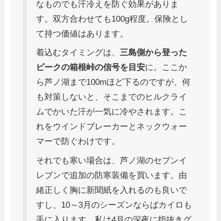
なものでも汗冷えを防ぐ効果がありま
す。双方合わせても100g程度。保険とし
て持つ価値はあります。
着込むタイミングは、
三島側から登った
ピークの箱根峠の信号を目安
に。ここか
ら芦ノ湖まで100mほど下るのですが、何
も対策しないと、そこまでのヒルクライ
ムでかいた汗が一気に冷やされます。こ
れをウインドブレーカーとネックウォー
マーで防ぐわけです。
それでも寒い場合は、芦ノ湖のセブンイ
レブンで追加の防寒装備を買います。由
緒正しく胸に新聞紙を入れるのも良いで
すし、10～3月のシーズンならばカイロも
手に入ります。私は4月の深夜に指抜きグ