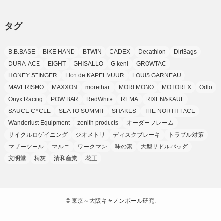
(7)
(25)
(9)
(9)
(6)
(1)
(12)
(9)
タグ
(7)
(7)
(9)
(4)
(6)
B.B.BASE
BIKE HAND
BTWIN
CADEX
Decathlon
DirtBags
(7)
(15)
(10)
DURA-ACE
EIGHT
GHISALLO
G keni
GROWTAC
(9)
HONEY STINGER
Lion de KAPELMUUR
LOUIS GARNEAU
(21)
MAVERISMO
MAXXON
morethan
MORI MONO
MOTOREX
Odlo
(8)
Onyx Racing
POW BAR
RedWhite
REMA
RIXEN&KAUL
SAUCE CYCLE
SEA TO SUMMIT
SHAKES
THE NORTH FACE
Wanderlust Equipment
zenith products
オーダーフレーム
サイクルロゲイニング
ジオメトリ
ディスクブレーキ
トラブル対策
マザーツール
マルニ
ワークマン
味の素
大型サドルバッグ
文明堂
桐灰
清和産業
花王
©
東京～大阪キャノンボール研究.