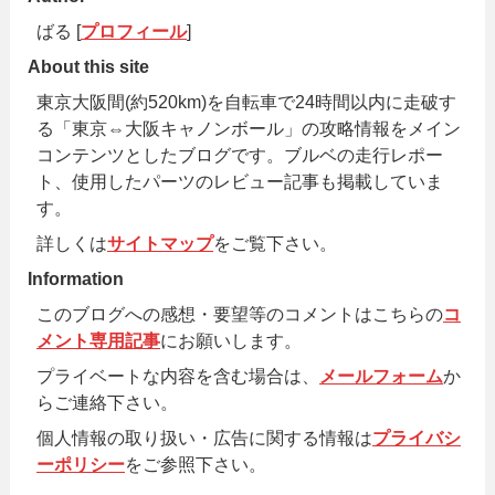
ばる [
プロフィール
]
About this site
東京大阪間(約520km)を自転車で24時間以内に走破す
る「東京⇔大阪キャノンボール」の攻略情報をメイン
コンテンツとしたブログです。ブルベの走行レポー
ト、使用したパーツのレビュー記事も掲載していま
す。
詳しくは
サイトマップ
をご覧下さい。
Information
このブログへの感想・要望等のコメントはこちらの
コ
メント専用記事
にお願いします。
プライベートな内容を含む場合は、
メールフォーム
か
らご連絡下さい。
個人情報の取り扱い・広告に関する情報は
プライバシ
ーポリシー
をご参照下さい。