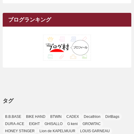
(17)
(34)
(5)
(26)
(12)
(10)
(5)
(2)
(7)
(37)
(16)
(1)
(4)
(1)
(6)
(1)
(2)
(2)
(1)
(30)
(9)
(7)
(10)
カ
(9)
イ
(1)
(20)
(5)
(24)
(5)
(9)
(3)
(11)
(26)
(7)
(19)
(1)
(6)
(2)
(6)
(5)
(7)
(4)
(9)
(2)
(9)
ブ
ブログランキング
(1)
(25)
(15)
(10)
(5)
(11)
(2)
(8)
(15)
(41)
(10)
(1)
(2)
(1)
(1)
(3)
(2)
(1)
(35)
(10)
(9)
(10)
(10)
(2)
(4)
(1)
(3)
(47)
(6)
(8)
(39)
(42)
(7)
(7)
(23)
(20)
(3)
(4)
(5)
(7)
(1)
(24)
(8)
(8)
(8)
(15)
(2)
(10)
(1)
(2)
(4)
(3)
(37)
(11)
(9)
(6)
(5)
(6)
(2)
(3)
(7)
(25)
(9)
(9)
(6)
(1)
(12)
(9)
タグ
(7)
(7)
(9)
(4)
(6)
B.B.BASE
BIKE HAND
BTWIN
CADEX
Decathlon
DirtBags
(7)
(15)
(10)
DURA-ACE
EIGHT
GHISALLO
G keni
GROWTAC
(9)
HONEY STINGER
Lion de KAPELMUUR
LOUIS GARNEAU
(21)