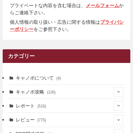
プライベートな内容を含む場合は、
メールフォーム
か
らご連絡下さい。
個人情報の取り扱い・広告に関する情報は
プライバシ
ーポリシー
をご参照下さい。
カテゴリー
キャノボについて
(4)
キャノボ攻略
(126)
(39)
レポート
(516)
(12)
(36)
(34)
レビュー
(775)
(17)
(12)
(5)
(371)
(7)