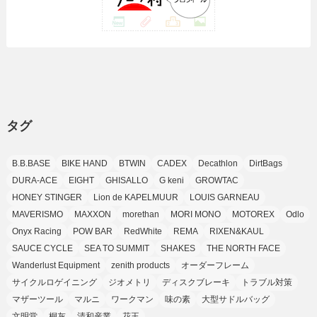
(42)
(7)
(7)
(23)
(20)
(3)
(4)
(5)
(7)
(1)
(24)
(8)
(8)
(8)
(15)
(2)
(10)
(1)
(2)
(4)
(3)
(37)
(11)
(9)
(6)
(5)
(6)
(2)
(3)
(7)
(25)
(9)
(9)
(6)
(1)
(12)
(9)
タグ
(7)
(7)
(9)
(4)
(6)
B.B.BASE
BIKE HAND
BTWIN
CADEX
Decathlon
DirtBags
(7)
(15)
(10)
DURA-ACE
EIGHT
GHISALLO
G keni
GROWTAC
(9)
HONEY STINGER
Lion de KAPELMUUR
LOUIS GARNEAU
(21)
MAVERISMO
MAXXON
morethan
MORI MONO
MOTOREX
Odlo
(8)
Onyx Racing
POW BAR
RedWhite
REMA
RIXEN&KAUL
SAUCE CYCLE
SEA TO SUMMIT
SHAKES
THE NORTH FACE
Wanderlust Equipment
zenith products
オーダーフレーム
サイクルロゲイニング
ジオメトリ
ディスクブレーキ
トラブル対策
マザーツール
マルニ
ワークマン
味の素
大型サドルバッグ
文明堂
桐灰
清和産業
花王