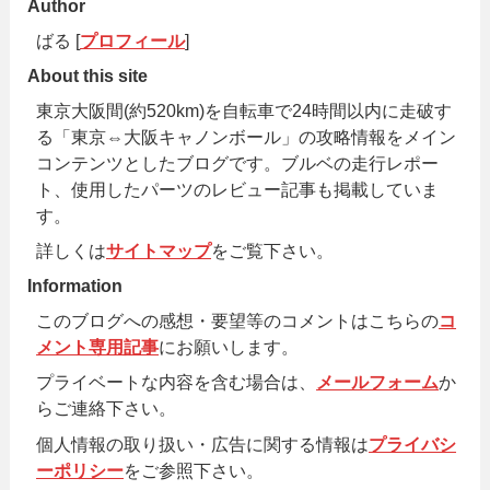
Author
ばる [
プロフィール
]
About this site
東京大阪間(約520km)を自転車で24時間以内に走破す
る「東京⇔大阪キャノンボール」の攻略情報をメイン
コンテンツとしたブログです。ブルベの走行レポー
ト、使用したパーツのレビュー記事も掲載していま
す。
詳しくは
サイトマップ
をご覧下さい。
Information
このブログへの感想・要望等のコメントはこちらの
コ
メント専用記事
にお願いします。
プライベートな内容を含む場合は、
メールフォーム
か
らご連絡下さい。
個人情報の取り扱い・広告に関する情報は
プライバシ
ーポリシー
をご参照下さい。