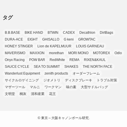
(7)
(25)
(9)
(9)
(6)
(1)
(12)
(9)
タグ
(7)
(7)
(9)
(4)
(6)
B.B.BASE
BIKE HAND
BTWIN
CADEX
Decathlon
DirtBags
(7)
(15)
(10)
DURA-ACE
EIGHT
GHISALLO
G keni
GROWTAC
(9)
HONEY STINGER
Lion de KAPELMUUR
LOUIS GARNEAU
(21)
MAVERISMO
MAXXON
morethan
MORI MONO
MOTOREX
Odlo
(8)
Onyx Racing
POW BAR
RedWhite
REMA
RIXEN&KAUL
SAUCE CYCLE
SEA TO SUMMIT
SHAKES
THE NORTH FACE
Wanderlust Equipment
zenith products
オーダーフレーム
サイクルロゲイニング
ジオメトリ
ディスクブレーキ
トラブル対策
マザーツール
マルニ
ワークマン
味の素
大型サドルバッグ
文明堂
桐灰
清和産業
花王
©
東京～大阪キャノンボール研究.