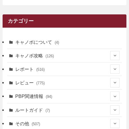
カテゴリー
キャノボについて
(4)
キャノボ攻略
(126)
(39)
レポート
(516)
(12)
(36)
(34)
レビュー
(775)
(17)
(12)
(5)
(371)
(7)
(161)
PBP関連情報
(94)
(3)
(3)
(4)
(14)
(111)
(9)
(258)
(6)
(4)
ルートガイド
(7)
(3)
(13)
(7)
(18)
(49)
(6)
(6)
(101)
(3)
(47)
(29)
(1)
その他
(507)