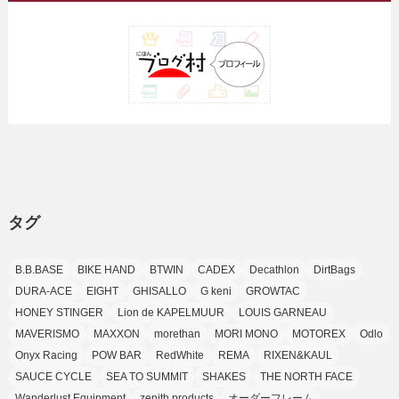
(25)
(15)
(10)
(5)
(11)
(2)
(8)
(15)
(41)
(10)
(1)
(2)
(1)
(1)
(3)
(2)
(1)
(35)
(10)
(9)
(10)
(10)
(2)
(4)
(1)
(3)
(47)
(6)
(8)
(39)
(42)
(7)
(7)
(23)
(20)
(3)
(4)
(5)
(7)
(1)
(24)
(8)
(8)
(8)
(15)
(2)
(10)
(1)
(2)
(4)
(3)
(37)
(11)
(9)
(6)
(5)
(6)
(2)
(3)
(7)
(25)
(9)
(9)
(6)
(1)
(12)
(9)
タグ
(7)
(7)
(9)
(4)
(6)
B.B.BASE
BIKE HAND
BTWIN
CADEX
Decathlon
DirtBags
(7)
(15)
(10)
DURA-ACE
EIGHT
GHISALLO
G keni
GROWTAC
(9)
HONEY STINGER
Lion de KAPELMUUR
LOUIS GARNEAU
(21)
MAVERISMO
MAXXON
morethan
MORI MONO
MOTOREX
Odlo
(8)
Onyx Racing
POW BAR
RedWhite
REMA
RIXEN&KAUL
SAUCE CYCLE
SEA TO SUMMIT
SHAKES
THE NORTH FACE
Wanderlust Equipment
zenith products
オーダーフレーム