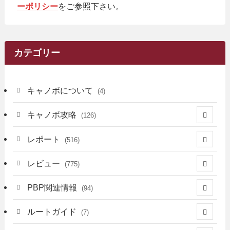
ーポリシー
をご参照下さい。
カテゴリー
キャノボについて
(4)
キャノボ攻略
(126)
(39)
レポート
(516)
(12)
(36)
(34)
レビュー
(775)
(17)
(12)
(5)
(371)
(7)
(161)
PBP関連情報
(94)
(3)
(3)
(4)
(14)
(111)
(9)
(258)
(6)
(4)
ルートガイド
(7)
(3)
(13)
(7)
(18)
(49)
(6)
(6)