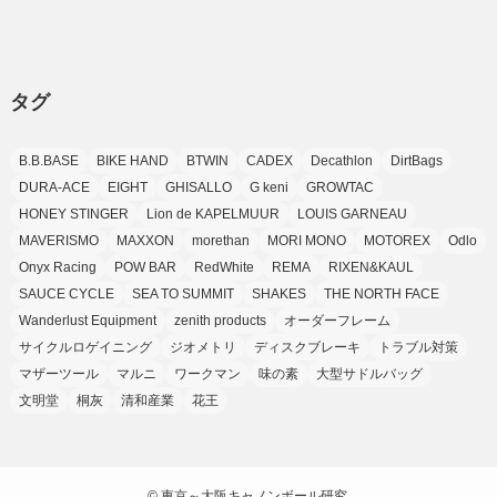
(37)
(11)
(9)
(6)
(5)
(6)
(2)
(3)
(7)
(25)
(9)
(9)
(6)
(1)
(12)
(9)
タグ
(7)
(7)
(9)
(4)
(6)
B.B.BASE
BIKE HAND
BTWIN
CADEX
Decathlon
DirtBags
(7)
(15)
(10)
DURA-ACE
EIGHT
GHISALLO
G keni
GROWTAC
(9)
HONEY STINGER
Lion de KAPELMUUR
LOUIS GARNEAU
(21)
MAVERISMO
MAXXON
morethan
MORI MONO
MOTOREX
Odlo
(8)
Onyx Racing
POW BAR
RedWhite
REMA
RIXEN&KAUL
SAUCE CYCLE
SEA TO SUMMIT
SHAKES
THE NORTH FACE
Wanderlust Equipment
zenith products
オーダーフレーム
サイクルロゲイニング
ジオメトリ
ディスクブレーキ
トラブル対策
マザーツール
マルニ
ワークマン
味の素
大型サドルバッグ
文明堂
桐灰
清和産業
花王
©
東京～大阪キャノンボール研究.