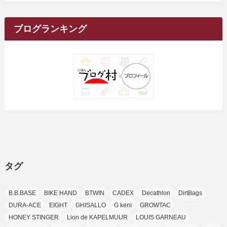
(37)
(16)
(1)
(4)
(1)
(6)
(1)
(2)
(2)
(1)
(30)
(9)
(7)
(10)
カ
(9)
イ
(1)
(20)
(5)
(24)
(5)
(9)
(3)
(11)
(26)
(7)
(19)
(1)
(6)
(2)
(6)
(5)
(7)
(4)
(9)
(2)
(9)
ブ
ブログランキング
(1)
(25)
(15)
(10)
(5)
(11)
(2)
(8)
(15)
(41)
(10)
(1)
(2)
(1)
(1)
(3)
(2)
(1)
(35)
(10)
(9)
(10)
(10)
(2)
(4)
(1)
(3)
(47)
(6)
(8)
(39)
(42)
(7)
(7)
(23)
(20)
(3)
(4)
(5)
(7)
(1)
(24)
(8)
(8)
(8)
(15)
(2)
(10)
(1)
(2)
(4)
(3)
(37)
(11)
(9)
(6)
(5)
(6)
(2)
(3)
(7)
(25)
(9)
(9)
(6)
(1)
(12)
(9)
タグ
(7)
(7)
(9)
(4)
(6)
B.B.BASE
BIKE HAND
BTWIN
CADEX
Decathlon
DirtBags
(7)
(15)
(10)
DURA-ACE
EIGHT
GHISALLO
G keni
GROWTAC
(9)
HONEY STINGER
Lion de KAPELMUUR
LOUIS GARNEAU
(21)