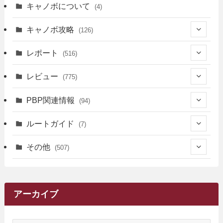
キャノボについて
(4)
キャノボ攻略
(126)
(39)
レポート
(516)
(12)
(36)
(34)
レビュー
(775)
(17)
(12)
(5)
(371)
(7)
(161)
PBP関連情報
(94)
(3)
(3)
(4)
(14)
(111)
(9)
(258)
(6)
(4)
ルートガイド
(7)
(3)
(13)
(7)
(18)
(49)
(6)
(6)
(101)
(3)
(47)
(29)
(1)
その他
(507)
(2)
(9)
(16)
(27)
(11)
(4)
(8)
(8)
(20)
(34)
(2)
(31)
(5)
(29)
(1)
(264)
(6)
(62)
(15)
(16)
(4)
(4)
(4)
(26)
(51)
(10)
(1)
(7)
(7)
(14)
(9)
(11)
(3)
(161)
アーカイブ
(1)
(14)
(5)
(10)
(15)
(17)
(6)
(4)
(1)
(2)
(16)
(68)
(1)
(14)
(21)
(7)
(9)
(27)
(2)
(12)
(1)
(18)
(1)