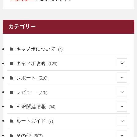
カテゴリー
キャノボについて
(4)
キャノボ攻略
(126)
(39)
レポート
(516)
(12)
(36)
(34)
レビュー
(775)
(17)
(12)
(5)
(371)
(7)
(161)
PBP関連情報
(94)
(3)
(3)
(4)
(14)
(111)
(9)
(258)
(6)
(4)
ルートガイド
(7)
(3)
(13)
(7)
(18)
(49)
(6)
(6)
(101)
(3)
(47)
(29)
(1)
その他
(507)