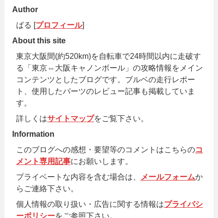
Author
ばる [
プロフィール
]
About this site
東京大阪間(約520km)を自転車で24時間以内に走破す
る「東京⇔大阪キャノンボール」の攻略情報をメイン
コンテンツとしたブログです。ブルベの走行レポー
ト、使用したパーツのレビュー記事も掲載していま
す。
詳しくは
サイトマップ
をご覧下さい。
Information
このブログへの感想・要望等のコメントはこちらの
コ
メント専用記事
にお願いします。
プライベートな内容を含む場合は、
メールフォーム
か
らご連絡下さい。
個人情報の取り扱い・広告に関する情報は
プライバシ
ーポリシー
をご参照下さい。