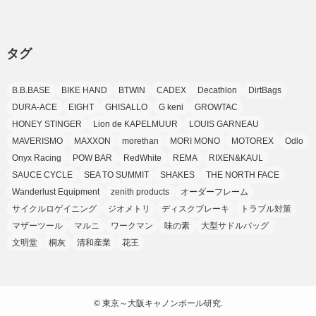
(37)
(11)
(9)
(6)
(5)
(6)
(2)
(3)
(7)
(25)
(9)
(9)
(6)
(1)
(12)
(9)
タグ
(7)
(7)
(9)
(4)
(6)
B.B.BASE
BIKE HAND
BTWIN
CADEX
Decathlon
DirtBags
(7)
(15)
(10)
DURA-ACE
EIGHT
GHISALLO
G keni
GROWTAC
(9)
HONEY STINGER
Lion de KAPELMUUR
LOUIS GARNEAU
(21)
MAVERISMO
MAXXON
morethan
MORI MONO
MOTOREX
Odlo
(8)
Onyx Racing
POW BAR
RedWhite
REMA
RIXEN&KAUL
SAUCE CYCLE
SEA TO SUMMIT
SHAKES
THE NORTH FACE
Wanderlust Equipment
zenith products
オーダーフレーム
サイクルロゲイニング
ジオメトリ
ディスクブレーキ
トラブル対策
マザーツール
マルニ
ワークマン
味の素
大型サドルバッグ
文明堂
桐灰
清和産業
花王
©
東京～大阪キャノンボール研究.