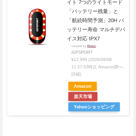
イト 7つのライトモード
「バッテリー残量」と
「航続時間予測」20H バ
ッテリー寿命 マルチデバ
イス対応 IPX7
created by
Rinker
iGPSPORT
¥12,999
(2026/08/08
11:27:53時点 Amazon調べ-
詳細)
Amazon
楽天市場
Yahooショッピング