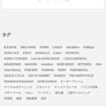
(1)
(24)
(8)
(8)
(8)
(15)
(2)
(10)
(1)
(2)
(4)
(3)
(37)
(11)
(9)
(6)
(5)
(6)
(2)
(3)
(7)
(25)
(9)
(9)
(6)
(1)
(12)
(9)
タグ
(7)
(7)
(9)
(4)
(6)
B.B.BASE
BIKE HAND
BTWIN
CADEX
Decathlon
DirtBags
(7)
(15)
(10)
DURA-ACE
EIGHT
GHISALLO
G keni
GROWTAC
(9)
HONEY STINGER
Lion de KAPELMUUR
LOUIS GARNEAU
(21)
MAVERISMO
MAXXON
morethan
MORI MONO
MOTOREX
Odlo
(8)
Onyx Racing
POW BAR
RedWhite
REMA
RIXEN&KAUL
SAUCE CYCLE
SEA TO SUMMIT
SHAKES
THE NORTH FACE
Wanderlust Equipment
zenith products
オーダーフレーム
サイクルロゲイニング
ジオメトリ
ディスクブレーキ
トラブル対策
マザーツール
マルニ
ワークマン
味の素
大型サドルバッグ
文明堂
桐灰
清和産業
花王