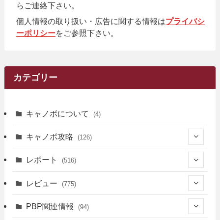
らご連絡下さい。
個人情報の取り扱い・広告に関する情報は
プライバシ
ーポリシー
をご参照下さい。
カテゴリー
キャノボについて
(4)
キャノボ攻略
(126)
(39)
レポート
(516)
(12)
(36)
(34)
レビュー
(775)
(17)
(12)
(5)
(371)
(7)
(161)
PBP関連情報
(94)