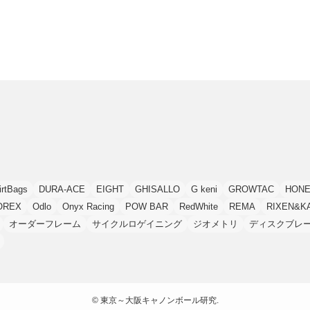
irtBags
DURA-ACE
EIGHT
GHISALLO
G keni
GROWTAC
HONE
OREX
Odlo
Onyx Racing
POW BAR
RedWhite
REMA
RIXEN&K
オーダーフレーム
サイクルロゲイニング
ジオメトリ
ディスクブレ
©
東京～大阪キャノンボール研究.