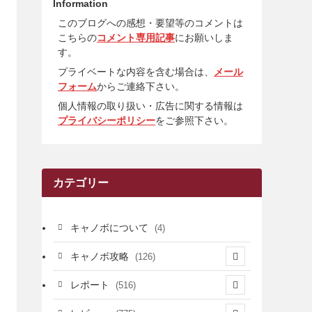
Information
このブログへの感想・要望等のコメントは
こちらの
コメント専用記事
にお願いしま
す。
プライベートな内容を含む場合は、
メール
フォーム
からご連絡下さい。
個人情報の取り扱い・広告に関する情報は
プライバシーポリシー
をご参照下さい。
カテゴリー
キャノボについて
(4)
キャノボ攻略
(126)
(39)
レポート
(516)
(12)
(36)
(34)