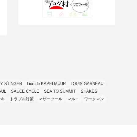
(42)
(7)
(7)
(23)
(20)
(3)
(4)
(5)
(7)
(1)
(24)
(8)
(8)
(8)
(15)
(2)
(10)
(1)
(2)
(4)
(3)
(37)
(11)
(9)
(6)
(5)
(6)
(2)
(3)
(7)
(25)
(9)
(9)
(6)
(1)
(12)
(9)
(7)
(7)
(9)
(4)
(6)
(7)
(15)
(10)
(9)
(21)
(8)
Y STINGER
Lion de KAPELMUUR
LOUIS GARNEAU
AUL
SAUCE CYCLE
SEA TO SUMMIT
SHAKES
ーキ
トラブル対策
マザーツール
マルニ
ワークマン