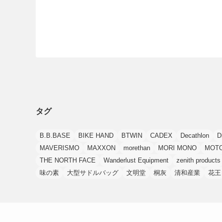
タグ
B.B.BASE
BIKE HAND
BTWIN
CADEX
Decathlon
D
MAVERISMO
MAXXON
morethan
MORI MONO
MOT
THE NORTH FACE
Wanderlust Equipment
zenith products
味の素
大型サドルバッグ
文明堂
桐灰
清和産業
花王