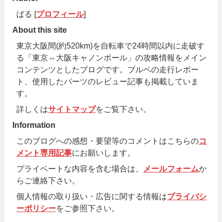
ばる [
プロフィール
]
About this site
東京大阪間(約520km)を自転車で24時間以内に走破す
る「東京⇔大阪キャノンボール」の攻略情報をメイン
コンテンツとしたブログです。ブルベの走行レポー
ト、使用したパーツのレビュー記事も掲載していま
す。
詳しくは
サイトマップ
をご覧下さい。
Information
このブログへの感想・要望等のコメントはこちらの
コ
メント専用記事
にお願いします。
プライベートな内容を含む場合は、
メールフォーム
か
らご連絡下さい。
個人情報の取り扱い・広告に関する情報は
プライバシ
ーポリシー
をご参照下さい。