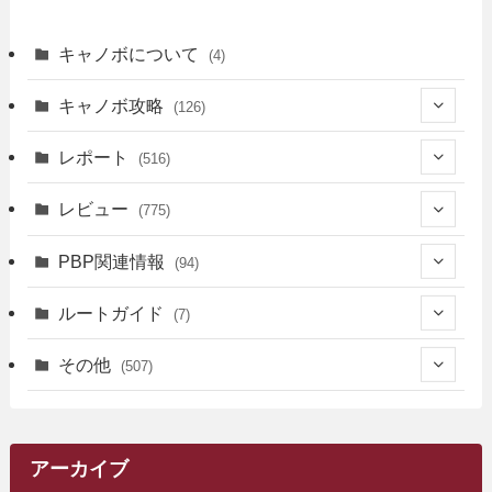
キャノボについて
(4)
キャノボ攻略
(126)
(39)
レポート
(516)
(12)
(36)
(34)
レビュー
(775)
(17)
(12)
(5)
(371)
(7)
(161)
PBP関連情報
(94)
(3)
(3)
(4)
(14)
(111)
(9)
(258)
(6)
(4)
ルートガイド
(7)
(3)
(13)
(7)
(18)
(49)
(6)
(6)
(101)
(3)
(47)
(29)
(1)
その他
(507)
(2)
(9)
(16)
(27)
(11)
(4)
(8)
(8)
(20)
(34)
(2)
(31)
(5)
(29)
(1)
(264)
(6)
(62)
(15)
(16)
(4)
(4)
(4)
(26)
(51)
(10)
(1)
(7)
(7)
(14)
(9)
(11)
(3)
(161)
アーカイブ
(1)
(14)
(5)
(10)
(15)
(17)
(6)
(4)