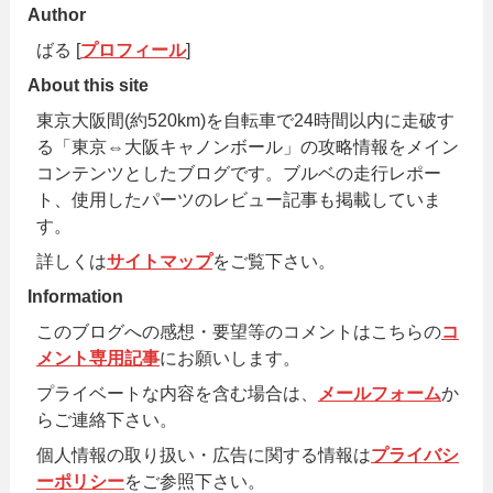
Author
ばる [
プロフィール
]
About this site
東京大阪間(約520km)を自転車で24時間以内に走破す
る「東京⇔大阪キャノンボール」の攻略情報をメイン
コンテンツとしたブログです。ブルベの走行レポー
ト、使用したパーツのレビュー記事も掲載していま
す。
詳しくは
サイトマップ
をご覧下さい。
Information
このブログへの感想・要望等のコメントはこちらの
コ
メント専用記事
にお願いします。
プライベートな内容を含む場合は、
メールフォーム
か
らご連絡下さい。
個人情報の取り扱い・広告に関する情報は
プライバシ
ーポリシー
をご参照下さい。