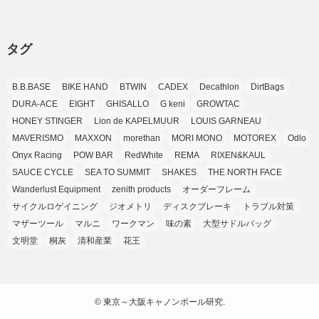
(5)
(6)
(2)
(3)
(7)
(25)
(9)
(9)
(6)
(1)
(12)
(9)
タグ
(7)
(7)
(9)
(4)
(6)
B.B.BASE
BIKE HAND
BTWIN
CADEX
Decathlon
DirtBags
(7)
(15)
(10)
DURA-ACE
EIGHT
GHISALLO
G keni
GROWTAC
(9)
HONEY STINGER
Lion de KAPELMUUR
LOUIS GARNEAU
(21)
MAVERISMO
MAXXON
morethan
MORI MONO
MOTOREX
Odlo
(8)
Onyx Racing
POW BAR
RedWhite
REMA
RIXEN&KAUL
SAUCE CYCLE
SEA TO SUMMIT
SHAKES
THE NORTH FACE
Wanderlust Equipment
zenith products
オーダーフレーム
サイクルロゲイニング
ジオメトリ
ディスクブレーキ
トラブル対策
マザーツール
マルニ
ワークマン
味の素
大型サドルバッグ
文明堂
桐灰
清和産業
花王
©
東京～大阪キャノンボール研究.