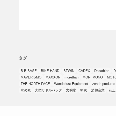
タグ
B.B.BASE
BIKE HAND
BTWIN
CADEX
Decathlon
D
MAVERISMO
MAXXON
morethan
MORI MONO
MOT
THE NORTH FACE
Wanderlust Equipment
zenith products
味の素
大型サドルバッグ
文明堂
桐灰
清和産業
花王