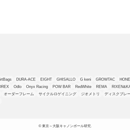
irtBags
DURA-ACE
EIGHT
GHISALLO
G keni
GROWTAC
HONE
OREX
Odlo
Onyx Racing
POW BAR
RedWhite
REMA
RIXEN&K
オーダーフレーム
サイクルロゲイニング
ジオメトリ
ディスクブレ
©
東京～大阪キャノンボール研究.