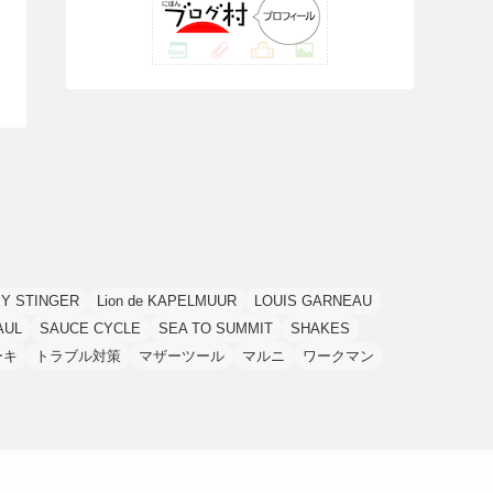
(42)
(7)
(7)
(23)
(20)
(3)
(4)
(5)
(7)
(1)
(24)
(8)
(8)
(8)
(15)
(2)
(10)
(1)
(2)
(4)
(3)
(37)
(11)
(9)
(6)
(5)
(6)
(2)
(3)
(7)
(25)
(9)
(9)
(6)
(1)
(12)
(9)
(7)
(7)
(9)
(4)
(6)
(7)
(15)
(10)
(9)
(21)
(8)
Y STINGER
Lion de KAPELMUUR
LOUIS GARNEAU
AUL
SAUCE CYCLE
SEA TO SUMMIT
SHAKES
ーキ
トラブル対策
マザーツール
マルニ
ワークマン