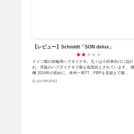
【レビュー】Schmidt「SON delux」
★★★★★
★★★★★
ドイツ製の前輪用ハブダイナモ。元々は小径車向けに設計
れ、市販のハブダイナモで最も低抵抗とされています。 
機 2014年の初めに、本州一周TT、PBPを見据えて購...
2017年5月9日