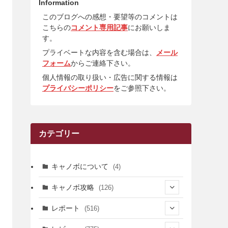
Information
このブログへの感想・要望等のコメントは
こちらの
コメント専用記事
にお願いしま
す。
プライベートな内容を含む場合は、
メール
フォーム
からご連絡下さい。
個人情報の取り扱い・広告に関する情報は
プライバシーポリシー
をご参照下さい。
カテゴリー
キャノボについて
(4)
キャノボ攻略
(126)
(39)
レポート
(516)
(12)
(36)
(34)