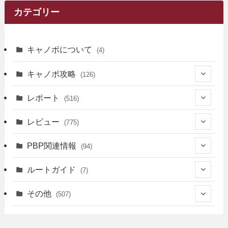
カテゴリー
キャノボについて
(4)
キャノボ攻略
(126)
(39)
レポート
(516)
(12)
(36)
(34)
レビュー
(775)
(17)
(12)
(5)
(371)
(7)
(161)
PBP関連情報
(94)
(3)
(3)
(4)
(14)
(111)
(9)
(258)
(6)
(4)
ルートガイド
(7)
(3)
(13)
(7)
(18)
(49)
(6)
(6)
(101)
(3)
(47)
(29)
(1)
その他
(507)
(2)
(9)
(16)
(27)
(11)
(4)
(8)
(8)
(20)
(34)
(2)
(31)
(5)
(29)
(1)
(264)
(6)