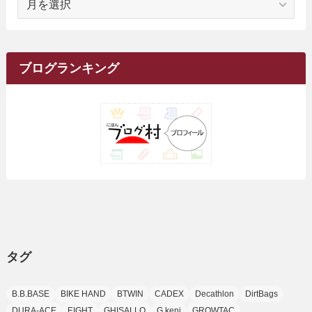
(2)
(7)
(28)
(143)
(1)
(5)
(9)
(6)
(13)
(22)
(1)
(1)
(1)
(10)
(1)
(10)
ー
(17)
(34)
(5)
(26)
(12)
(10)
(5)
(2)
(7)
(37)
(16)
(1)
(4)
(1)
(6)
(1)
(2)
(2)
(1)
(30)
(9)
(7)
(10)
カ
(9)
イ
(1)
(20)
(5)
(24)
(5)
(9)
(3)
(11)
(26)
(7)
(19)
(1)
(6)
(2)
(6)
(5)
(7)
(4)
(9)
(2)
(9)
ブ
ブログランキング
(1)
(25)
(15)
(10)
(5)
(11)
(2)
(8)
(15)
(41)
(10)
(1)
(2)
(1)
(1)
(3)
(2)
(1)
(35)
(10)
(9)
(10)
(10)
(2)
(4)
(1)
(3)
(47)
(6)
(8)
(39)
(42)
(7)
(7)
(23)
(20)
(3)
(4)
(5)
(7)
(1)
(24)
(8)
(8)
(8)
(15)
(2)
(10)
(1)
(2)
(4)
(3)
(37)
(11)
(9)
(6)
(5)
(6)
(2)
(3)
(7)
(25)
(9)
(9)
(6)
(1)
(12)
(9)
タグ
(7)
(7)
(9)
(4)
(6)
B.B.BASE
BIKE HAND
BTWIN
CADEX
Decathlon
DirtBags
(7)
(15)
(10)
DURA-ACE
EIGHT
GHISALLO
G keni
GROWTAC