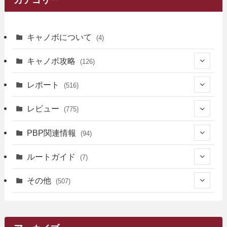
キャノボについて
(4)
キャノボ攻略
(126)
(39)
レポート
(516)
(12)
(36)
(34)
レビュー
(775)
(17)
(12)
(5)
(371)
(7)
(161)
PBP関連情報
(94)
(3)
(3)
(4)
(14)
(111)
(9)
(258)
(6)
(4)
ルートガイド
(7)
(3)
(13)
(7)
(18)
(49)
(6)
(6)
(101)
(3)
(47)
(29)
(1)
その他
(507)
(2)
(9)
(16)
(27)
(11)
(4)
(8)
(8)
(20)
(34)
(2)
(31)
(5)
(29)
(1)
(264)
(6)
(62)
(15)
(16)
(4)
(4)
(4)
(26)
(51)
(10)
(1)
(7)
(7)
(14)
(9)
(11)
(3)
(161)