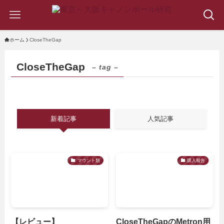
ホーム
CloseTheGap
CloseTheGap
– tag –
新着記事
人気記事
マウント類
購入報告
【レビュー】
CloseTheGapのMetron用