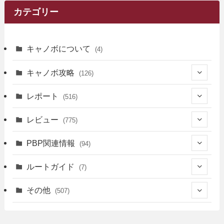
カテゴリー
キャノボについて
(4)
キャノボ攻略
(126)
(39)
レポート
(516)
(12)
(36)
(34)
レビュー
(775)
(17)
(12)
(5)
(371)
(7)
(161)
PBP関連情報
(94)
(3)
(3)
(4)
(14)
(111)
(9)
(258)
(6)
(4)
ルートガイド
(7)
(3)
(13)
(7)
(18)
(49)
(6)
(6)
(101)
(3)
(47)
(29)
(1)
その他
(507)
(2)
(9)
(16)
(27)
(11)
(4)
(8)
(8)
(20)
(34)
(2)
(31)
(5)
(29)
(1)
(264)
(6)