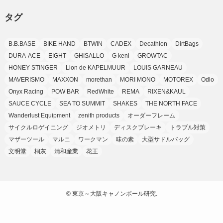
(7)
(25)
(9)
(9)
(6)
(1)
(12)
(9)
タグ
(7)
(7)
(9)
(4)
(6)
B.B.BASE
BIKE HAND
BTWIN
CADEX
Decathlon
DirtBags
(7)
(15)
(10)
DURA-ACE
EIGHT
GHISALLO
G keni
GROWTAC
(9)
HONEY STINGER
Lion de KAPELMUUR
LOUIS GARNEAU
(21)
MAVERISMO
MAXXON
morethan
MORI MONO
MOTOREX
Odlo
(8)
Onyx Racing
POW BAR
RedWhite
REMA
RIXEN&KAUL
SAUCE CYCLE
SEA TO SUMMIT
SHAKES
THE NORTH FACE
Wanderlust Equipment
zenith products
オーダーフレーム
サイクルロゲイニング
ジオメトリ
ディスクブレーキ
トラブル対策
マザーツール
マルニ
ワークマン
味の素
大型サドルバッグ
文明堂
桐灰
清和産業
花王
©
東京～大阪キャノンボール研究.