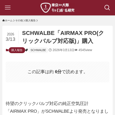
ホーム
その他
購入報告
SCHWALBE「AIRMAX PRO(ク
2026
3/13
リックバルブ対応版)」購入
2026年3月13日
4545view
購入報告
SCHWALBE
この記事は約
6分
で読めます。
待望のクリックバルブ対応の純正空気圧計
「AIRMAX PRO」がSCHWALBEより発売となりまし