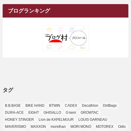
イ
(1)
(20)
(5)
(24)
(5)
(9)
(3)
(11)
(26)
(7)
(19)
(1)
(6)
(2)
(6)
(5)
(7)
(4)
(9)
(2)
(9)
ブ
ブログランキング
(1)
(25)
(15)
(10)
(5)
(11)
(2)
(8)
(15)
(41)
(10)
(1)
(2)
(1)
(1)
(3)
(2)
(1)
(35)
(10)
(9)
(10)
(10)
(2)
(4)
(1)
(3)
(47)
(6)
(8)
(39)
(42)
(7)
(7)
(23)
(20)
(3)
(4)
(5)
(7)
(1)
(24)
(8)
(8)
(8)
(15)
(2)
(10)
(1)
(2)
(4)
(3)
(37)
(11)
(9)
(6)
(5)
(6)
(2)
(3)
(7)
(25)
(9)
(9)
(6)
(1)
(12)
(9)
タグ
(7)
(7)
(9)
(4)
(6)
B.B.BASE
BIKE HAND
BTWIN
CADEX
Decathlon
DirtBags
(7)
(15)
(10)
DURA-ACE
EIGHT
GHISALLO
G keni
GROWTAC
(9)
HONEY STINGER
Lion de KAPELMUUR
LOUIS GARNEAU
(21)
MAVERISMO
MAXXON
morethan
MORI MONO
MOTOREX
Odlo