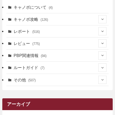
キャノボについて
(4)
キャノボ攻略
(126)
(39)
レポート
(516)
(12)
(36)
(34)
レビュー
(775)
(17)
(12)
(5)
(371)
(7)
(161)
PBP関連情報
(94)
(3)
(3)
(4)
(14)
(111)
(9)
(258)
(6)
(4)
ルートガイド
(7)
(3)
(13)
(7)
(18)
(49)
(6)
(6)
(101)
(3)
(47)
(29)
(1)
その他
(507)
(2)
(9)
(16)
(27)
(11)
(4)
(8)
(8)
(20)
(34)
(2)
(31)
(5)
(29)
(1)
(264)
(6)
(62)
(15)
(16)
(4)
(4)
(4)
(26)
(51)
(10)
(1)
(7)
(7)
(14)
(9)
(11)
(3)
(161)
アーカイブ
(1)
(14)
(5)
(10)
(15)
(17)
(6)
(4)
(1)
(2)
(16)
(68)
(1)
(14)
(21)
(7)
(9)
(27)
(2)
(12)
(1)
(18)