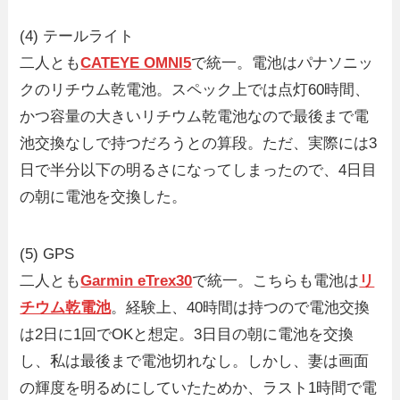
(4) テールライト
二人とも
CATEYE OMNI5
で統一。電池はパナソニッ
クのリチウム乾電池。スペック上では点灯60時間、
かつ容量の大きいリチウム乾電池なので最後まで電
池交換なしで持つだろうとの算段。ただ、実際には3
日で半分以下の明るさになってしまったので、4日目
の朝に電池を交換した。
(5) GPS
二人とも
Garmin eTrex30
で統一。こちらも電池は
リ
チウム乾電池
。経験上、40時間は持つので電池交換
は2日に1回でOKと想定。3日目の朝に電池を交換
し、私は最後まで電池切れなし。しかし、妻は画面
の輝度を明るめにしていたためか、ラスト1時間で電