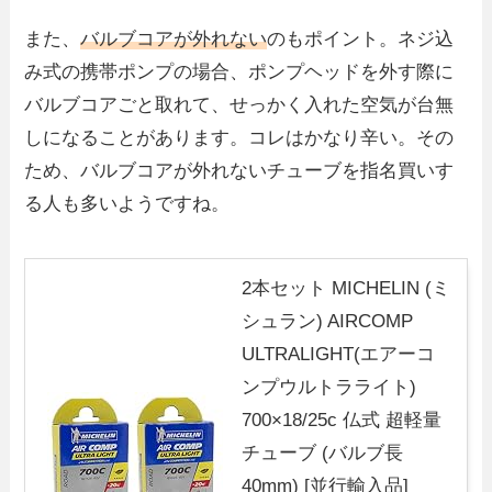
また、
バルブコアが外れない
のもポイント。ネジ込
み式の携帯ポンプの場合、ポンプヘッドを外す際に
バルブコアごと取れて、せっかく入れた空気が台無
しになることがあります。コレはかなり辛い。その
ため、バルブコアが外れないチューブを指名買いす
る人も多いようですね。
2本セット MICHELIN (ミ
シュラン) AIRCOMP
ULTRALIGHT(エアーコ
ンプウルトラライト)
700×18/25c 仏式 超軽量
チューブ (バルブ長
40mm) [並行輸入品]