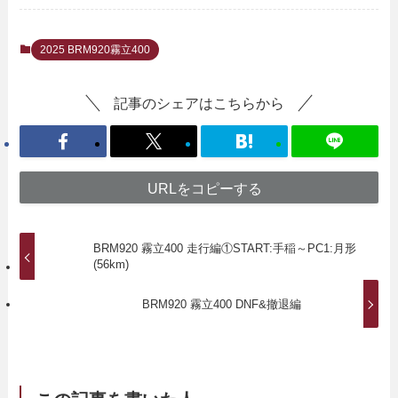
2025 BRM920霧立400
記事のシェアはこちらから
URLをコピーする
BRM920 霧立400 走行編①START:手稲～PC1:月形
(56km)
BRM920 霧立400 DNF&撤退編