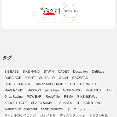
(35)
(10)
(9)
(10)
(10)
(2)
(4)
(1)
(3)
(47)
(6)
(8)
(39)
(42)
(7)
(7)
(23)
(20)
(3)
(4)
(5)
(7)
(1)
(24)
(8)
(8)
(8)
(15)
(2)
(10)
(1)
(2)
(4)
(3)
(37)
(11)
(9)
(6)
(5)
(6)
(2)
(3)
(7)
(25)
(9)
(9)
(6)
(1)
(12)
(9)
タグ
(7)
(7)
(9)
(4)
(6)
B.B.BASE
BIKE HAND
BTWIN
CADEX
Decathlon
DirtBags
(7)
(15)
(10)
DURA-ACE
EIGHT
GHISALLO
G keni
GROWTAC
(9)
HONEY STINGER
Lion de KAPELMUUR
LOUIS GARNEAU
(21)
MAVERISMO
MAXXON
morethan
MORI MONO
MOTOREX
Odlo
(8)
Onyx Racing
POW BAR
RedWhite
REMA
RIXEN&KAUL
SAUCE CYCLE
SEA TO SUMMIT
SHAKES
THE NORTH FACE
Wanderlust Equipment
zenith products
オーダーフレーム
サイクルロゲイニング
ジオメトリ
ディスクブレーキ
トラブル対策