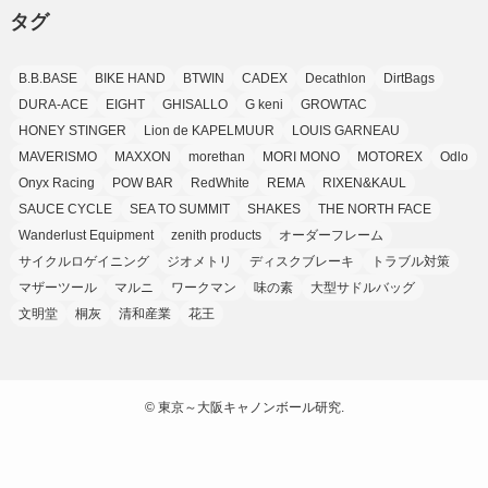
タグ
(7)
(7)
(9)
(4)
(6)
B.B.BASE
BIKE HAND
BTWIN
CADEX
Decathlon
DirtBags
(7)
(15)
(10)
DURA-ACE
EIGHT
GHISALLO
G keni
GROWTAC
(9)
HONEY STINGER
Lion de KAPELMUUR
LOUIS GARNEAU
(21)
MAVERISMO
MAXXON
morethan
MORI MONO
MOTOREX
Odlo
(8)
Onyx Racing
POW BAR
RedWhite
REMA
RIXEN&KAUL
SAUCE CYCLE
SEA TO SUMMIT
SHAKES
THE NORTH FACE
Wanderlust Equipment
zenith products
オーダーフレーム
サイクルロゲイニング
ジオメトリ
ディスクブレーキ
トラブル対策
マザーツール
マルニ
ワークマン
味の素
大型サドルバッグ
文明堂
桐灰
清和産業
花王
©
東京～大阪キャノンボール研究.