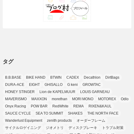
(35)
(10)
(9)
(10)
(10)
(2)
(4)
(1)
(3)
(47)
(6)
(8)
(39)
(42)
(7)
(7)
(23)
(20)
(3)
(4)
(5)
(7)
(1)
(24)
(8)
(8)
(8)
(15)
(2)
(10)
(1)
(2)
(4)
(3)
(37)
(11)
(9)
(6)
(5)
(6)
(2)
(3)
(7)
(25)
(9)
(9)
(6)
(1)
(12)
(9)
タグ
(7)
(7)
(9)
(4)
(6)
B.B.BASE
BIKE HAND
BTWIN
CADEX
Decathlon
DirtBags
(7)
(15)
(10)
DURA-ACE
EIGHT
GHISALLO
G keni
GROWTAC
(9)
HONEY STINGER
Lion de KAPELMUUR
LOUIS GARNEAU
(21)
MAVERISMO
MAXXON
morethan
MORI MONO
MOTOREX
Odlo
(8)
Onyx Racing
POW BAR
RedWhite
REMA
RIXEN&KAUL
SAUCE CYCLE
SEA TO SUMMIT
SHAKES
THE NORTH FACE
Wanderlust Equipment
zenith products
オーダーフレーム
サイクルロゲイニング
ジオメトリ
ディスクブレーキ
トラブル対策