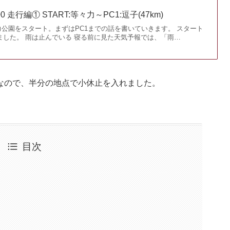
00 走行編① START:等々力～PC1:逗子(47km)
公園をスタート。まずはPC1までの話を書いていきます。 スタート
床しました。 雨は止んでいる 寝る前に見た天気予報では、「雨…
区間なので、半分の地点で小休止を入れました。
目次