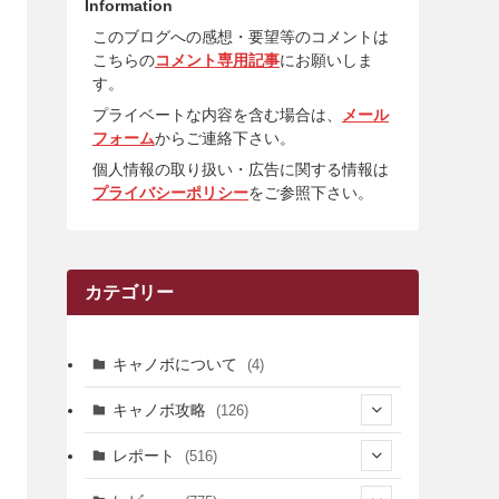
Information
このブログへの感想・要望等のコメントは
こちらの
コメント専用記事
にお願いしま
す。
プライベートな内容を含む場合は、
メール
フォーム
からご連絡下さい。
個人情報の取り扱い・広告に関する情報は
プライバシーポリシー
をご参照下さい。
カテゴリー
キャノボについて
(4)
キャノボ攻略
(126)
(39)
レポート
(516)
(12)
(36)
(34)