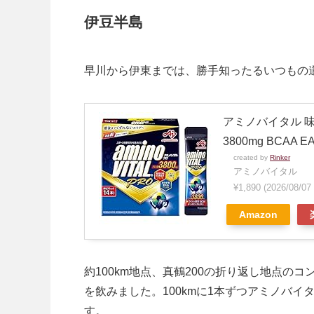
伊豆半島
早川から伊東までは、勝手知ったるいつもの
アミノバイタル 味
3800mg BCAA
created by
Rinker
アミノバイタル
¥1,890
(2026/08/0
Amazon
約100km地点、真鶴200の折り返し地点
を飲みました。100kmに1本ずつアミノバ
す。