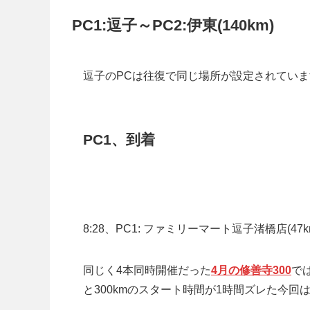
PC1:逗子～PC2:伊東(140km)
逗子のPCは往復で同じ場所が設定されていま
PC1、到着
8:28、PC1: ファミリーマート逗子渚橋店(47
同じく4本同時開催だった
4月の修善寺300
で
と300kmのスタート時間が1時間ズレた今