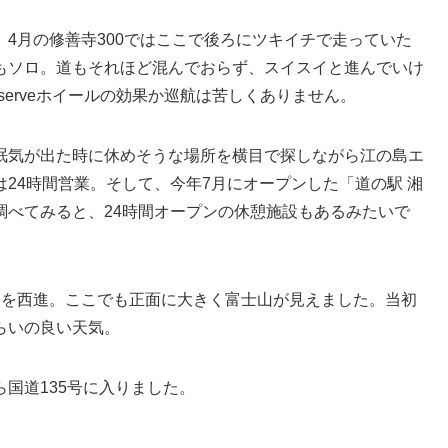
4月の修善寺300ではここで後ろにツキイチで走っていた
もソロ。道もそれほど混んでおらず、スイスイと進んでいけ
erveホイールの効果か巡航は苦しくありません。
眠気が出た時に休めそうな場所を横目で探しながら江の島エ
24時間営業。そして、今年7月にオープンした「道の駅 湘
調べてみると、24時間オープンの休憩施設もあるみたいで
トを西進。ここでも正面に大きく富士山が見えました。当初
らいの良い天気。
国道135号に入りました。