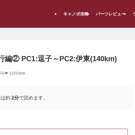
キャノボ攻略
パーツレビュー
行編② PC1:逗子～PC2:伊東(140km)
5日
1231view
事は約
2分
で読めます。