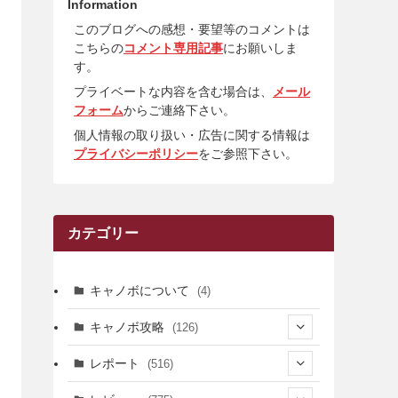
Information
このブログへの感想・要望等のコメントは
こちらの
コメント専用記事
にお願いしま
す。
プライベートな内容を含む場合は、
メール
フォーム
からご連絡下さい。
個人情報の取り扱い・広告に関する情報は
プライバシーポリシー
をご参照下さい。
カテゴリー
キャノボについて
(4)
キャノボ攻略
(126)
(39)
レポート
(516)
(12)
(36)
(34)