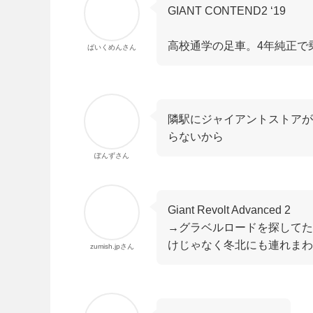
GIANT CONTEND2 ‘19
高校通学の足車。4年純正で
ばいくめんさん
隣駅にジャイアントストアが
らないから
ぽんずさん
Giant Revolt Advanced 2
→グラベルロードを探してた
けじゃなく冬北にも連れまわ
zumish.jpさん