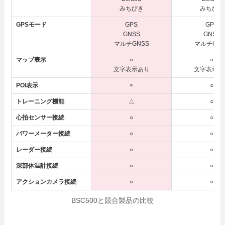
みちびき
みちびき
GPSモード
GPS
GPS
GNSS
GNSS
マルチGNSS
マルチGNS
マップ表示
○
○
文字表示あり
文字表示あ
POI表示
×
○
トレーニング機能
△
○
心拍センサー接続
○
○
パワーメーター接続
○
○
レーダー接続
○
○
深部体温計接続
○
○
アクションカメラ接続
○
○
BSC500と競合製品の比較