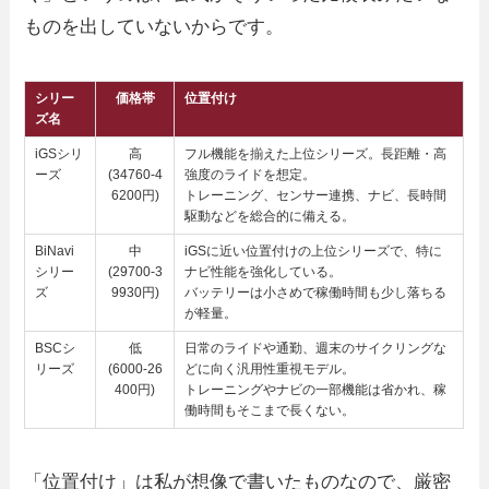
ものを出していないからです。
シリー
価格帯
位置付け
ズ名
iGSシリ
高
フル機能を揃えた上位シリーズ。長距離・高
ーズ
(34760-4
強度のライドを想定。
6200円)
トレーニング、センサー連携、ナビ、長時間
駆動などを総合的に備える。
BiNavi
中
iGSに近い位置付けの上位シリーズで、特に
シリー
(29700-3
ナビ性能を強化している。
ズ
9930円)
バッテリーは小さめで稼働時間も少し落ちる
が軽量。
BSCシ
低
日常のライドや通勤、週末のサイクリングな
リーズ
(6000-26
どに向く汎用性重視モデル。
400円)
トレーニングやナビの一部機能は省かれ、稼
働時間もそこまで長くない。
「位置付け」は私が想像で書いたものなので、厳密