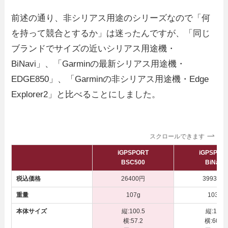
前述の通り、非シリアス用途のシリーズなので「何
を持って競合とするか」は迷ったんですが、「同じ
ブランドでサイズの近いシリアス用途機・
BiNavi」、「Garminの最新シリアス用途機・
EDGE850」、「Garminの非シリアス用途機・Edge
Explorer2」と比べることにしました。
スクロールできます
iGPSPORT
iGPSPOR
BSC500
BiNavi
税込価格
26400円
39930円
重量
107g
103g
本体サイズ
縦:100.5
縦:101
横:57.2
横:60.0