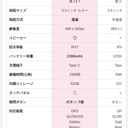
厚:14.7
厚:14.5
画面サイズ
3.3インチ カラー
3.5インチ 
画面方式
透過
半透過反
解像度
480 x 320px
480 x 320
スピーカー
◯
×
防水等級
IPX7
IPX7
バッテリー容量
2300mAh
1250mA
充電端子
Type-C
Type-C
稼働時間(公称)
25時間
35時間
内蔵ストレージ
32GB
32GB
タッチパネル
◯
○
物理ボタン
ボタン: 3個
ボタン: 6
対応衛星
GPS
GPS
GLONASS
GLONAS
Galileo
Galileo
Beidou
Beidou