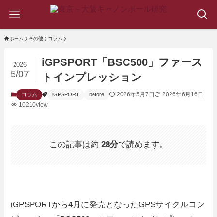
ホーム
その他
コラム
iGPSPORT「BSC500」ファース
2026
5/07
トインプレッション
2026年5月7日
2026年6月16日
コラム
iGPSPORT
before
10210view
この記事は約
28分
で読めます。
iGPSPORTから4月に発売となったGPSサイクルコン