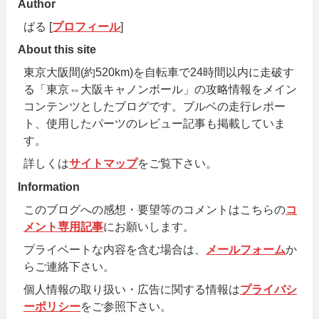
Author
ばる [
プロフィール
]
About this site
東京大阪間(約520km)を自転車で24時間以内に走破す
る「東京⇔大阪キャノンボール」の攻略情報をメイン
コンテンツとしたブログです。ブルベの走行レポー
ト、使用したパーツのレビュー記事も掲載していま
す。
詳しくは
サイトマップ
をご覧下さい。
Information
このブログへの感想・要望等のコメントはこちらの
コ
メント専用記事
にお願いします。
プライベートな内容を含む場合は、
メールフォーム
か
らご連絡下さい。
個人情報の取り扱い・広告に関する情報は
プライバシ
ーポリシー
をご参照下さい。