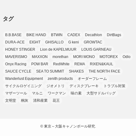
(7)
(25)
(9)
(9)
(6)
(1)
(12)
(9)
タグ
(7)
(7)
(9)
(4)
(6)
B.B.BASE
BIKE HAND
BTWIN
CADEX
Decathlon
DirtBags
(7)
(15)
(10)
DURA-ACE
EIGHT
GHISALLO
G keni
GROWTAC
(9)
HONEY STINGER
Lion de KAPELMUUR
LOUIS GARNEAU
(21)
MAVERISMO
MAXXON
morethan
MORI MONO
MOTOREX
Odlo
(8)
Onyx Racing
POW BAR
RedWhite
REMA
RIXEN&KAUL
SAUCE CYCLE
SEA TO SUMMIT
SHAKES
THE NORTH FACE
Wanderlust Equipment
zenith products
オーダーフレーム
サイクルロゲイニング
ジオメトリ
ディスクブレーキ
トラブル対策
マザーツール
マルニ
ワークマン
味の素
大型サドルバッグ
文明堂
桐灰
清和産業
花王
©
東京～大阪キャノンボール研究.