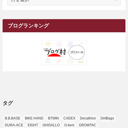
(1)
(10)
ー
(17)
(34)
(5)
(26)
(12)
(10)
(5)
(2)
(7)
(37)
(16)
(1)
(4)
(1)
(6)
(1)
(2)
(2)
(1)
(30)
(9)
(7)
(10)
カ
(9)
イ
(1)
(20)
(5)
(24)
(5)
(9)
(3)
(11)
(26)
(7)
(19)
(1)
(6)
(2)
(6)
(5)
(7)
(4)
(9)
(2)
(9)
ブ
ブログランキング
(1)
(25)
(15)
(10)
(5)
(11)
(2)
(8)
(15)
(41)
(10)
(1)
(2)
(1)
(1)
(3)
(2)
(1)
(35)
(10)
(9)
(10)
(10)
(2)
(4)
(1)
(3)
(47)
(6)
(8)
(39)
(42)
(7)
(7)
(23)
(20)
(3)
(4)
(5)
(7)
(1)
(24)
(8)
(8)
(8)
(15)
(2)
(10)
(1)
(2)
(4)
(3)
(37)
(11)
(9)
(6)
(5)
(6)
(2)
(3)
(7)
(25)
(9)
(9)
(6)
(1)
(12)
(9)
タグ
(7)
(7)
(9)
(4)
(6)
B.B.BASE
BIKE HAND
BTWIN
CADEX
Decathlon
DirtBags
(7)
(15)
(10)
DURA-ACE
EIGHT
GHISALLO
G keni
GROWTAC