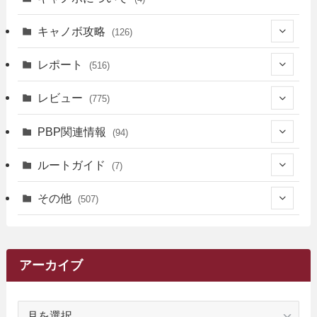
キャノボ攻略
(126)
(39)
レポート
(516)
(12)
(36)
(34)
レビュー
(775)
(17)
(12)
(5)
(371)
(7)
(161)
PBP関連情報
(94)
(3)
(3)
(4)
(14)
(111)
(9)
(258)
(6)
(4)
ルートガイド
(7)
(3)
(13)
(7)
(18)
(49)
(6)
(6)
(101)
(3)
(47)
(29)
(1)
その他
(507)
(2)
(9)
(16)
(27)
(11)
(4)
(8)
(8)
(20)
(34)
(2)
(31)
(5)
(29)
(1)
(264)
(6)
(62)
(15)
(16)
(4)
(4)
(4)
(26)
(51)
(10)
(1)
(7)
(7)
(14)
(9)
(11)
(3)
(161)
アーカイブ
(1)
(14)
(5)
(10)
(15)
(17)
(6)
(4)
(1)
(2)
(16)
(68)
(1)
(14)
(21)
(7)
(9)
(27)
(2)
(12)
(1)
(18)
(1)
ア
(23)
(5)
(12)
(8)
(5)
(7)
(10)
(2)
(7)
(28)
(143)
(1)
(5)
(9)
(6)
(13)
(22)
(1)
(1)
(1)
(10)