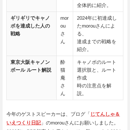
全体的に紹介。
ギリギリでキャノ
mor
2024年に初達成し
ボを達成した人の
ou
たmorouさんによ
戦略
さ
る、
ん
達成までの戦略を
紹介。
東京大阪キャノン
酔
キャノボのルート
ボール ルート解説
猫
選択肢と、ルート
庵
作成
さ
時の注意点を解
ん
説。
今年のゲストスピーカーは、ブログ「
じてんしゃ＆
いえつくり日記
」のmorouさんにお願いしました。