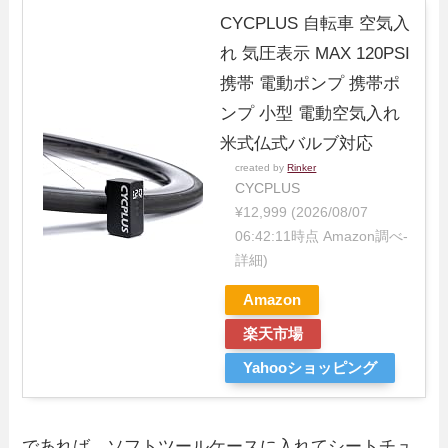
CYCPLUS 自転車 空気入
れ 気圧表示 MAX 120PSI
携帯 電動ポンプ 携帯ポ
ンプ 小型 電動空気入れ
米式仏式バルブ対応
created by
Rinker
CYCPLUS
¥12,999
(2026/08/07
06:42:11時点 Amazon調べ-
詳細)
Amazon
楽天市場
Yahooショッピング
であれば、ソフトツールケースに入れてシートチュ