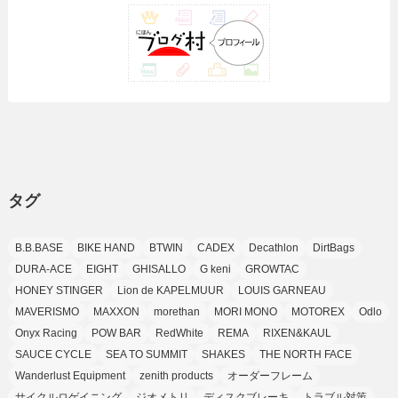
(35)
(10)
(9)
(10)
(10)
(2)
(4)
(1)
(3)
(47)
(6)
(8)
(39)
(42)
(7)
(7)
(23)
(20)
(3)
(4)
(5)
(7)
(1)
(24)
(8)
(8)
(8)
(15)
(2)
(10)
(1)
(2)
(4)
(3)
(37)
(11)
(9)
(6)
(5)
(6)
(2)
(3)
(7)
(25)
(9)
(9)
(6)
(1)
(12)
(9)
タグ
(7)
(7)
(9)
(4)
(6)
B.B.BASE
BIKE HAND
BTWIN
CADEX
Decathlon
DirtBags
(7)
(15)
(10)
DURA-ACE
EIGHT
GHISALLO
G keni
GROWTAC
(9)
HONEY STINGER
Lion de KAPELMUUR
LOUIS GARNEAU
(21)
MAVERISMO
MAXXON
morethan
MORI MONO
MOTOREX
Odlo
(8)
Onyx Racing
POW BAR
RedWhite
REMA
RIXEN&KAUL
SAUCE CYCLE
SEA TO SUMMIT
SHAKES
THE NORTH FACE
Wanderlust Equipment
zenith products
オーダーフレーム
サイクルロゲイニング
ジオメトリ
ディスクブレーキ
トラブル対策